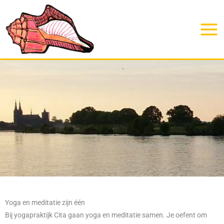
Ga
naar
de
inhoud
Yoga en meditatie zijn één
Bij yogapraktijk Cita gaan yoga en meditatie samen. Je oefent om